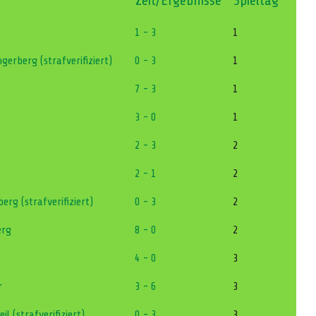
Zeit/Ergebnisse
Spieltag
1 - 3
1
gerberg (strafverifiziert)
0 - 3
1
7 - 3
1
3 - 0
1
2 - 3
2
2 - 1
2
erg (strafverifiziert)
0 - 3
2
erg
8 - 0
2
4 - 0
3
r
3 - 6
3
l (strafverifiziert)
0 - 3
3