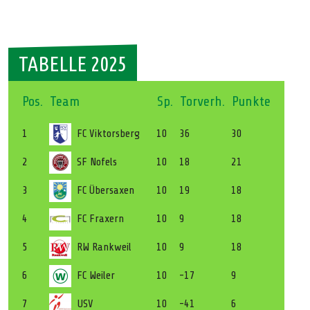
TABELLE 2025
Pos.
Team
Sp.
Torverh.
Punkte
1
FC Viktorsberg
10
36
30
2
SF Nofels
10
18
21
3
FC Übersaxen
10
19
18
4
FC Fraxern
10
9
18
5
RW Rankweil
10
9
18
6
FC Weiler
10
-17
9
7
USV
10
-41
6