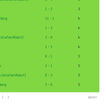
1 - 2
3
rberg
11 - 1
4
1 - 3
4
strafverifiziert)
3 - 0
4
2 - 5
4
8 - 1
5
n
2 - 1
5
(strafverifiziert)
0 - 3
5
berg
5 - 0
5
2
3
Weiter