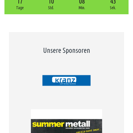
17
10
08
43
Tage
Std.
Min.
Sek.
Unsere Sponsoren