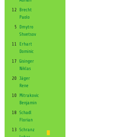
12
Brecht
Paolo
5
Dmytro
Shvetsov
11
Erhart
Dominic
17
Gisinger
Niklas
20
Jäger
Rene
10
Mitrakovic
Benjamin
18
Schadl
Florian
13
Schranz
Lukas