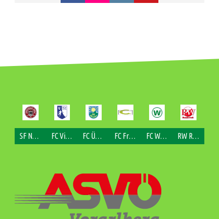
SF Nofels
FC Viktorsberg
FC Übersaxen
FC Fraxern
FC Weiler
RW Rankweil