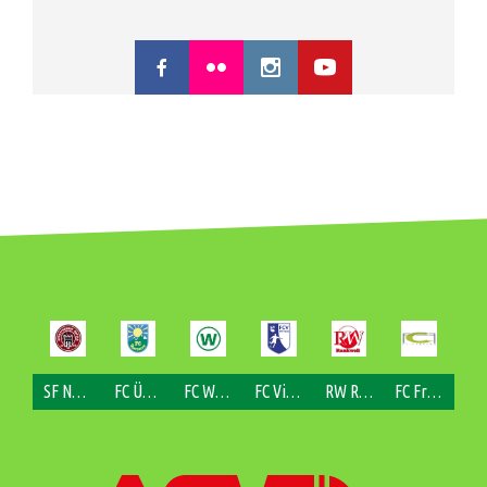
SF Nofels
FC Übersaxen
FC Weiler
FC Viktorsberg
RW Rankweil
FC Fraxern