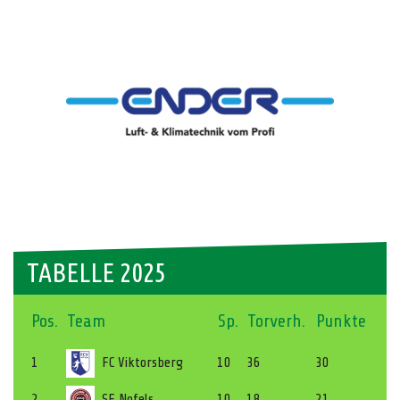
TABELLE 2025
Pos.
Team
Sp.
Torverh.
Punkte
1
FC Viktorsberg
10
36
30
2
SF Nofels
10
18
21