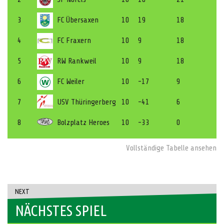
3
FC Übersaxen
10
19
18
4
FC Fraxern
10
9
18
5
RW Rankweil
10
9
18
6
FC Weiler
10
-17
9
7
USV Thüringerberg
10
-41
6
8
Bolzplatz Heroes
10
-33
0
Vollständige Tabelle ansehen
NEXT
NÄCHSTES SPIEL