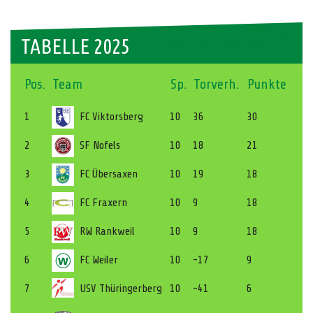
TABELLE 2025
Pos.
Team
Sp.
Torverh.
Punkte
1
FC Viktorsberg
10
36
30
2
SF Nofels
10
18
21
3
FC Übersaxen
10
19
18
4
FC Fraxern
10
9
18
5
RW Rankweil
10
9
18
6
FC Weiler
10
-17
9
7
USV Thüringerberg
10
-41
6