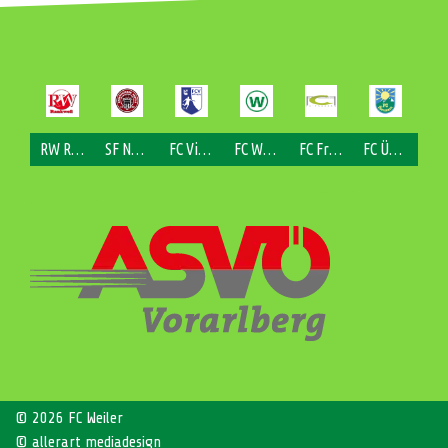
RW Rankweil
SF Nofels
FC Viktorsberg
FC Weiler
FC Fraxern
FC Übersaxen
© 2026 FC Weiler
© allerart mediadesign