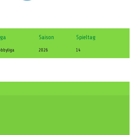
iga
Saison
Spieltag
bbyliga
2026
14