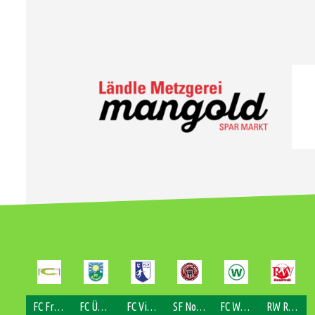
FC Fraxern
FC Übersaxen
FC Viktorsberg
SF Nofels
FC Weiler
RW Rankweil