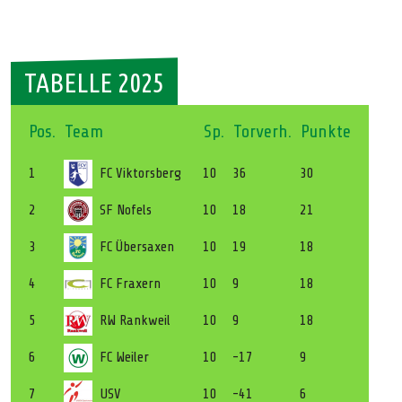
TABELLE 2025
Pos.
Team
Sp.
Torverh.
Punkte
1
FC Viktorsberg
10
36
30
2
SF Nofels
10
18
21
3
FC Übersaxen
10
19
18
4
FC Fraxern
10
9
18
5
RW Rankweil
10
9
18
6
FC Weiler
10
-17
9
7
USV
10
-41
6