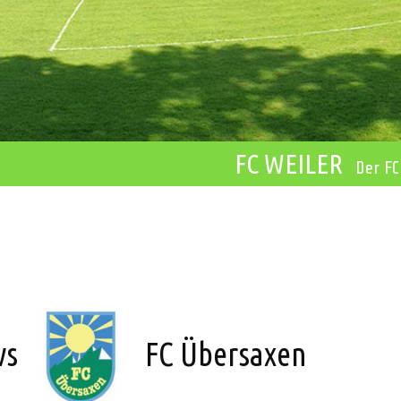
FC WEILER
Der FC
vs
FC Übersaxen