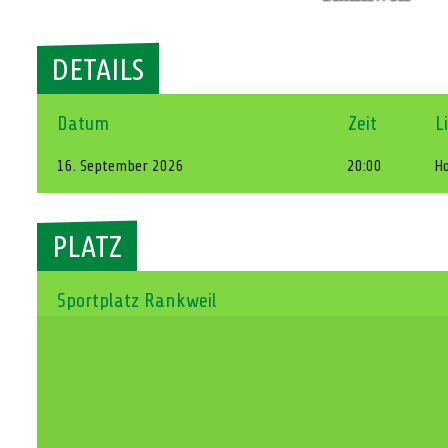
DETAILS
Datum
Zeit
L
16. September 2026
20:00
Ho
PLATZ
Sportplatz Rankweil