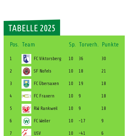
TABELLE 2025
Pos.
Team
Sp.
Torverh.
Punkte
1
FC Viktorsberg
10
36
30
2
SF Nofels
10
18
21
3
FC Übersaxen
10
19
18
4
FC Fraxern
10
9
18
5
RW Rankweil
10
9
18
6
FC Weiler
10
-17
9
7
USV
10
-41
6