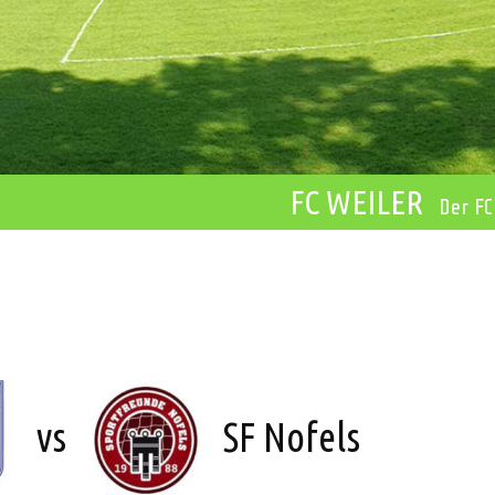
FC WEILER
Der FC
vs
SF Nofels