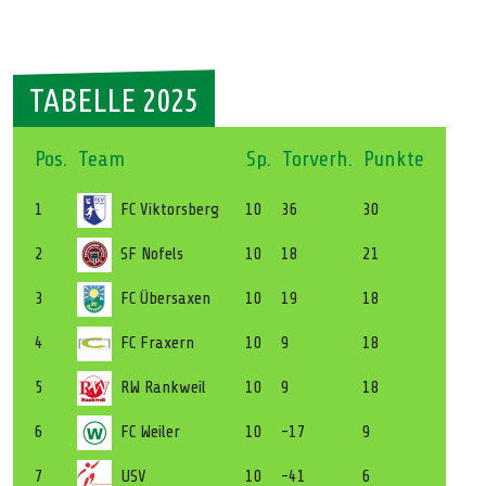
TABELLE 2025
Pos.
Team
Sp.
Torverh.
Punkte
1
FC Viktorsberg
10
36
30
2
SF Nofels
10
18
21
3
FC Übersaxen
10
19
18
4
FC Fraxern
10
9
18
5
RW Rankweil
10
9
18
6
FC Weiler
10
-17
9
7
USV
10
-41
6