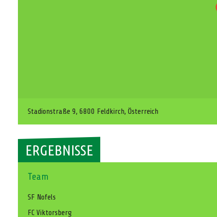
Stadionstraße 9, 6800 Feldkirch, Österreich
ERGEBNISSE
Team
SF Nofels
FC Viktorsberg