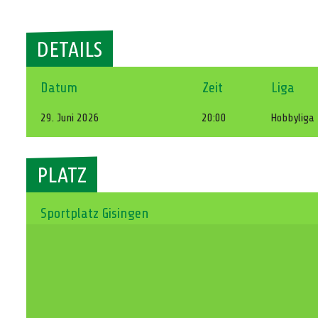
DETAILS
Datum
Zeit
Liga
29. Juni 2026
20:00
Hobbyliga
PLATZ
Sportplatz Gisingen