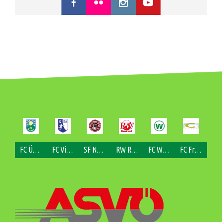
FC Übersaxen
FC Viktorsberg
SF Nofels
RW Rankweil
FC Weiler
FC Fraxern