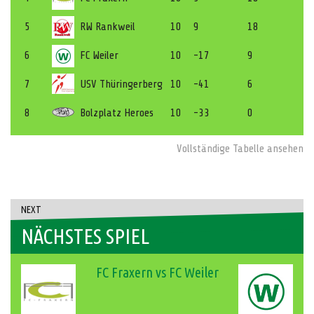
5
RW Rankweil
10
9
18
6
FC Weiler
10
-17
9
7
USV Thüringerberg
10
-41
6
8
Bolzplatz Heroes
10
-33
0
Vollständige Tabelle ansehen
NEXT
NÄCHSTES SPIEL
FC Fraxern vs FC Weiler