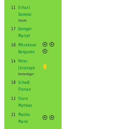
11
Erhart
Dominic
Sturm
17
Gisinger
Marcel
10
Mitrakovic
Benjamin
14
Peter
Christoph
Verteidiger
18
Schadl
Florian
12
Sturn
Mathias
21
Mathis
Mario