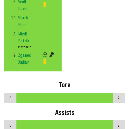
6
Seidl
David
19
Stark
Elias
8
Wiedl
Patrik
Mittelfeld
9
Zganec
Julijan
Tore
0
7
Assists
0
2