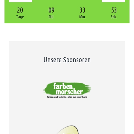
20
09
33
52
Tage
Std.
Min.
Sek.
Unsere Sponsoren