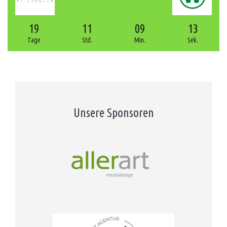
19
11
09
13
Tage
Std.
Min.
Sek.
Unsere Sponsoren