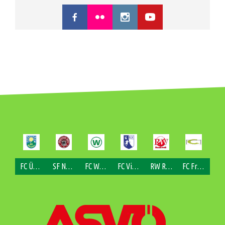
FC Übersaxen
SF Nofels
FC Weiler
FC Viktorsberg
RW Rankweil
FC Fraxern