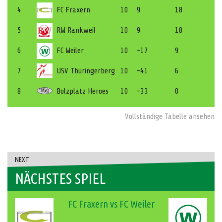
4
FC Fraxern
10
9
18
5
RW Rankweil
10
9
18
6
FC Weiler
10
-17
9
7
USV Thüringerberg
10
-41
6
8
Bolzplatz Heroes
10
-33
0
Vollständige Tabelle ansehen
NEXT
NÄCHSTES SPIEL
FC Fraxern vs FC Weiler