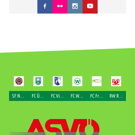
SF Nofels
FC Übersaxen
FC Viktorsberg
FC Weiler
FC Fraxern
RW Rankweil