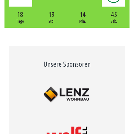
18
19
14
44
Tage
Std.
Min.
Sek.
Unsere Sponsoren