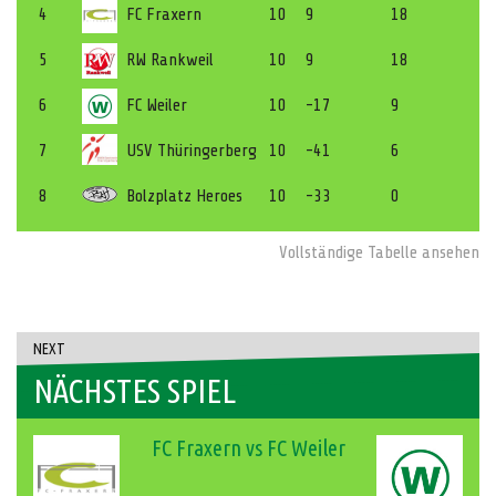
4
FC Fraxern
10
9
18
5
RW Rankweil
10
9
18
6
FC Weiler
10
-17
9
7
USV Thüringerberg
10
-41
6
8
Bolzplatz Heroes
10
-33
0
Vollständige Tabelle ansehen
NEXT
NÄCHSTES SPIEL
FC Fraxern vs FC Weiler