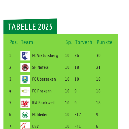
TABELLE 2025
Pos.
Team
Sp.
Torverh.
Punkte
1
FC Viktorsberg
10
36
30
2
SF Nofels
10
18
21
3
FC Übersaxen
10
19
18
4
FC Fraxern
10
9
18
5
RW Rankweil
10
9
18
6
FC Weiler
10
-17
9
7
USV
10
-41
6