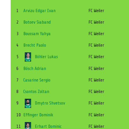
1
Arvizu Edgar Ivan
FC Weiler
2
Botoev Siaband
FC Weiler
3
Boussam Yahya
FC Weiler
4
Brecht Paolo
FC Weiler
5
Böhler Lukas
FC Weiler
6
Bösch Adrian
FC Weiler
7
Casarine Sergio
FC Weiler
8
Csontos Zoltan
FC Weiler
9
Dmytro Shvetsov
FC Weiler
10
Effinger Dominik
FC Weiler
11
Erhart Dominic
FC Weiler