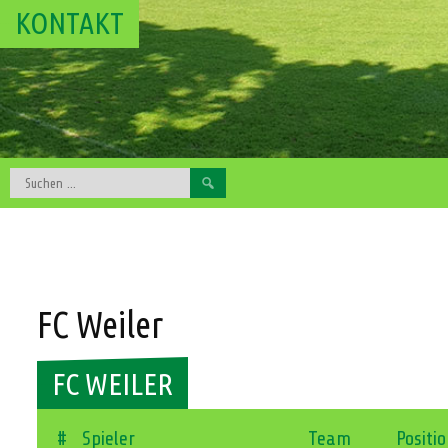
KONTAKT
Suchen
nach:
FC Weiler
FC WEILER
#
Spieler
Team
Positi