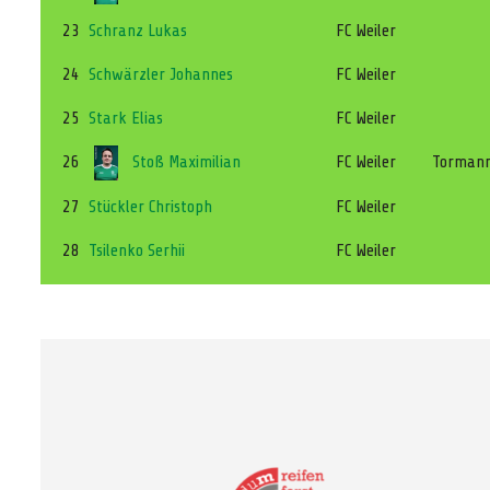
23
Schranz Lukas
FC Weiler
24
Schwärzler Johannes
FC Weiler
25
Stark Elias
FC Weiler
26
Stoß Maximilian
FC Weiler
Torman
27
Stückler Christoph
FC Weiler
28
Tsilenko Serhii
FC Weiler