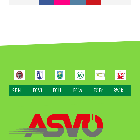
SF Nofels
FC Viktorsberg
FC Übersaxen
FC Weiler
FC Fraxern
RW Rankweil