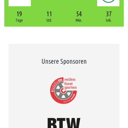
19
11
54
36
Tage
Std.
Min.
Sek.
Unsere Sponsoren