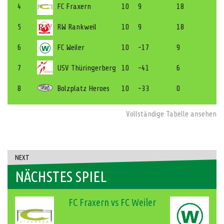
4
FC Fraxern
10
9
18
5
RW Rankweil
10
9
18
6
FC Weiler
10
-17
9
7
USV Thüringerberg
10
-41
6
8
Bolzplatz Heroes
10
-33
0
Vollständige Tabelle ansehen
NEXT
NÄCHSTES SPIEL
FC Fraxern vs FC Weiler