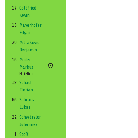
17
Göttfried
Kevin
15
Mayerhofer
Edgar
29
Mitrakovic
Benjamin
16
Moder
Markus
Mittelfeld
18
Schadl
Florian
66
Schranz
Lukas
22
Schwärzler
Johannes
1
Stoß