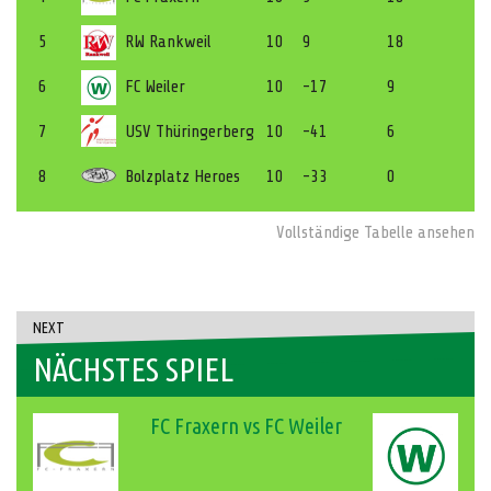
5
RW Rankweil
10
9
18
6
FC Weiler
10
-17
9
7
USV Thüringerberg
10
-41
6
8
Bolzplatz Heroes
10
-33
0
Vollständige Tabelle ansehen
NEXT
NÄCHSTES SPIEL
FC Fraxern vs FC Weiler