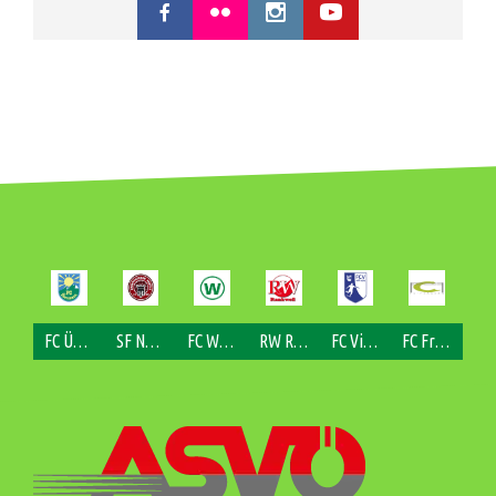
FC Übersaxen
SF Nofels
FC Weiler
RW Rankweil
FC Viktorsberg
FC Fraxern