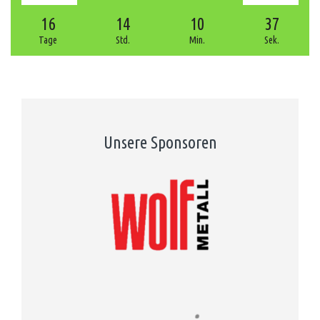
16
14
10
37
Tage
Std.
Min.
Sek.
Unsere Sponsoren