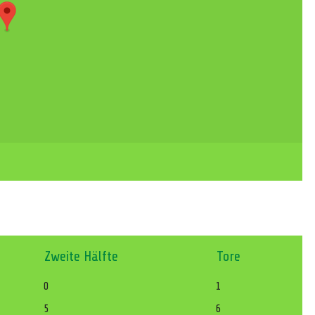
Zweite Hälfte
Tore
0
1
5
6