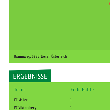
Dammweg, 6837 Weiler, Österreich
ERGEBNISSE
Team
Erste Hälfte
FC Weiler
1
FC Viktorsberg
1