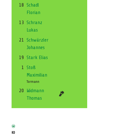
18
Schadl
Florian
13
Schranz
Lukas
21
Schwärzler
Johannes
19
Stark Elias
1
Stoß
Maximilian
Tormann
20
Widmann
Thomas
KO