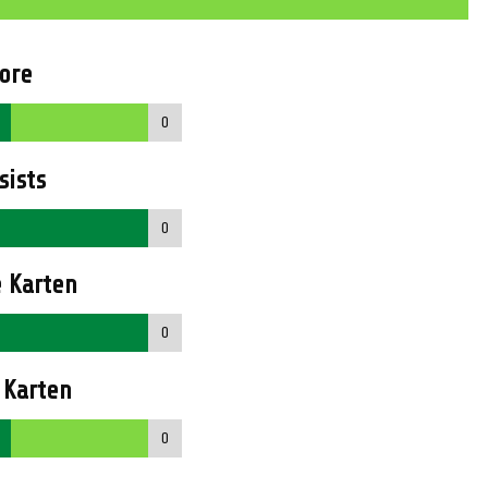
ore
0
sists
0
 Karten
0
 Karten
0