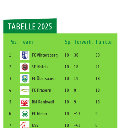
TABELLE 2025
Pos.
Team
Sp.
Torverh.
Punkte
1
FC Viktorsberg
10
36
30
2
SF Nofels
10
18
21
3
FC Übersaxen
10
19
18
4
FC Fraxern
10
9
18
5
RW Rankweil
10
9
18
6
FC Weiler
10
-17
9
7
USV
10
-41
6