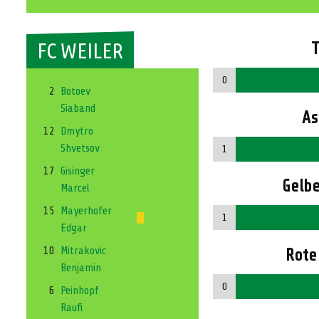
FC WEILER
T
0
2
Botoev
Siaband
As
12
Dmytro
Shvetsov
1
17
Gisinger
Gelbe
Marcel
15
Mayerhofer
1
Edgar
10
Mitrakovic
Rote
Benjamin
0
6
Peinhopf
Raufi