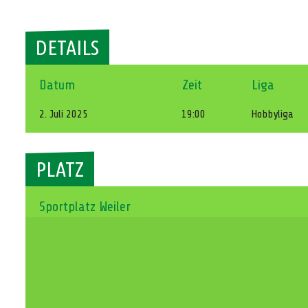
DETAILS
Datum
Zeit
Liga
2. Juli 2025
19:00
Hobbyliga
PLATZ
Sportplatz Weiler