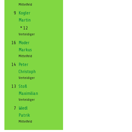
Mittelfeld
9
Kogler
Martin
12
Verteidiger
16
Moder
Markus
Mittelfeld
14
Peter
Christoph
Verteidiger
13
Stoß
Maximilian
Verteidiger
7
Wiedl
Patrik
Mittelfeld