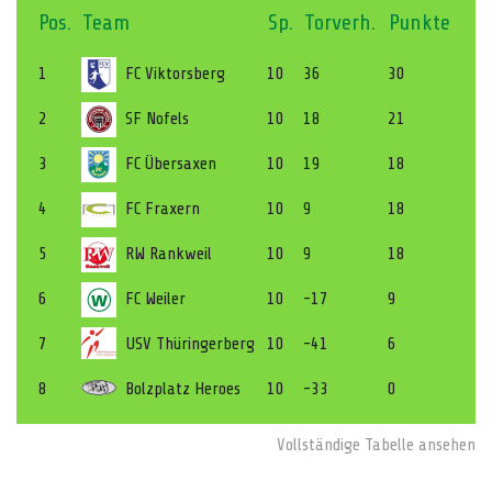
Pos.
Team
Sp.
Torverh.
Punkte
1
FC Viktorsberg
10
36
30
2
SF Nofels
10
18
21
3
FC Übersaxen
10
19
18
4
FC Fraxern
10
9
18
5
RW Rankweil
10
9
18
6
FC Weiler
10
-17
9
7
USV Thüringerberg
10
-41
6
8
Bolzplatz Heroes
10
-33
0
Vollständige Tabelle ansehen