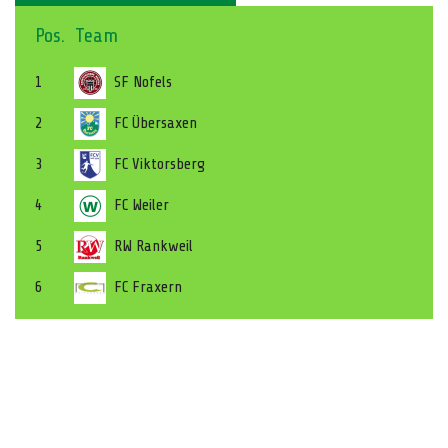
Pos.
Team
1
SF Nofels
2
FC Übersaxen
3
FC Viktorsberg
4
FC Weiler
5
RW Rankweil
6
FC Fraxern