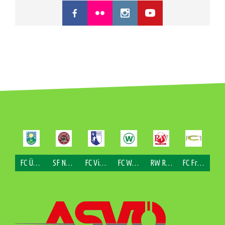
FC Übersaxen
SF Nofels
FC Viktorsberg
FC Weiler
RW Rankweil
FC Fraxern