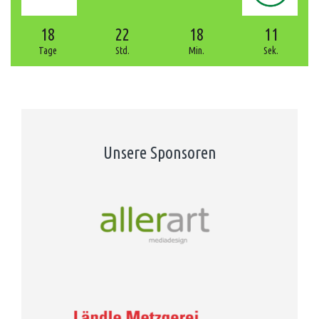
18
22
18
10
Tage
Std.
Min.
Sek.
Unsere Sponsoren