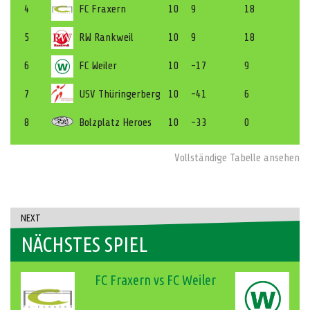
4
FC Fraxern
10
9
18
5
RW Rankweil
10
9
18
6
FC Weiler
10
-17
9
7
USV Thüringerberg
10
-41
6
8
Bolzplatz Heroes
10
-33
0
Vollständige Tabelle ansehen
NEXT
NÄCHSTES SPIEL
FC Fraxern vs FC Weiler