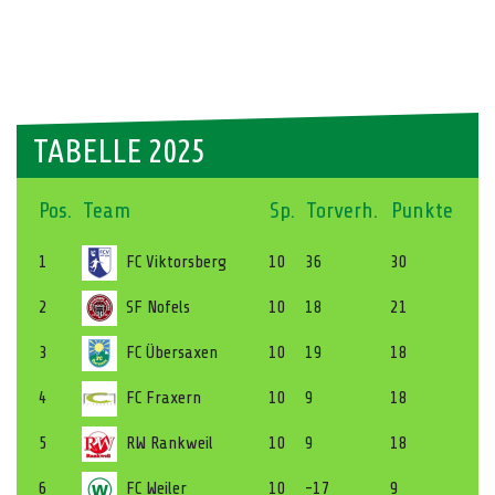
TABELLE 2025
Pos.
Team
Sp.
Torverh.
Punkte
1
FC Viktorsberg
10
36
30
2
SF Nofels
10
18
21
3
FC Übersaxen
10
19
18
4
FC Fraxern
10
9
18
5
RW Rankweil
10
9
18
6
FC Weiler
10
-17
9