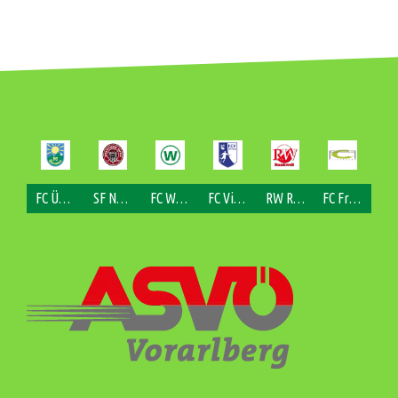
FC Übersaxen
SF Nofels
FC Weiler
FC Viktorsberg
RW Rankweil
FC Fraxern