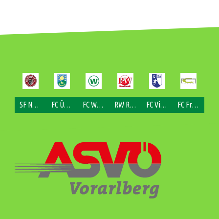
SF Nofels
FC Übersaxen
FC Weiler
RW Rankweil
FC Viktorsberg
FC Fraxern