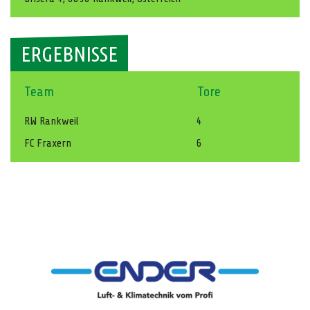
ERGEBNISSE
Team
Tore
RW Rankweil
4
FC Fraxern
6