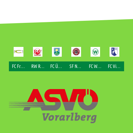
FC Fraxern
RW Rankweil
FC Übersaxen
SF Nofels
FC Weiler
FC Viktorsberg