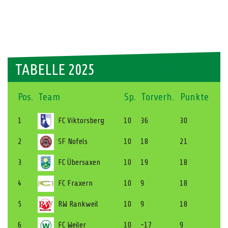
TABELLE 2025
Pos.
Team
Sp.
Torverh.
Punkte
1
FC Viktorsberg
10
36
30
2
SF Nofels
10
18
21
3
FC Übersaxen
10
19
18
4
FC Fraxern
10
9
18
5
RW Rankweil
10
9
18
6
FC Weiler
10
-17
9