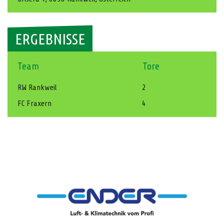
ERGEBNISSE
Team
Tore
RW Rankweil
2
FC Fraxern
4