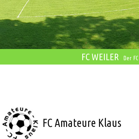
FC WEILER
Der FC
s
FC Amateure Klaus