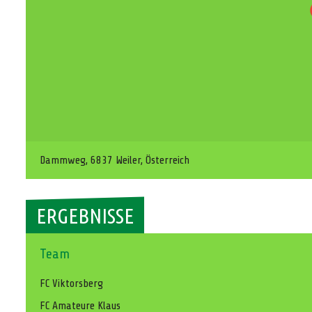
Dammweg, 6837 Weiler, Österreich
ERGEBNISSE
Team
FC Viktorsberg
FC Amateure Klaus