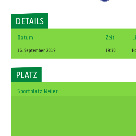
DETAILS
Datum
Zeit
L
16. September 2019
19:30
Ho
PLATZ
Sportplatz Weiler