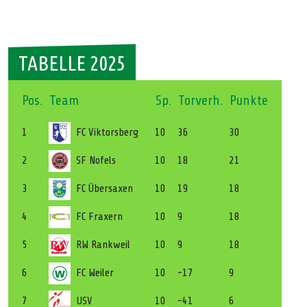
TABELLE 2025
Pos.
Team
Sp.
Torverh.
Punkte
1
FC Viktorsberg
10
36
30
2
SF Nofels
10
18
21
3
FC Übersaxen
10
19
18
4
FC Fraxern
10
9
18
5
RW Rankweil
10
9
18
6
FC Weiler
10
-17
9
7
USV
10
-41
6