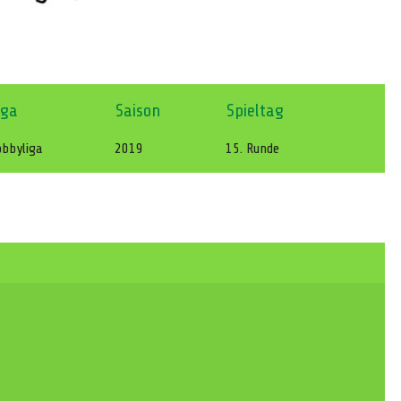
iga
Saison
Spieltag
bbyliga
2019
15. Runde