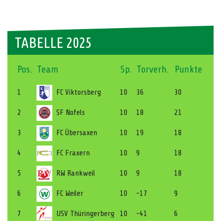
TABELLE 2025
Pos.
Team
Sp.
Torverh.
Punkte
1
FC Viktorsberg
10
36
30
2
SF Nofels
10
18
21
3
FC Übersaxen
10
19
18
4
FC Fraxern
10
9
18
5
RW Rankweil
10
9
18
6
FC Weiler
10
-17
9
7
USV Thüringerberg
10
-41
6