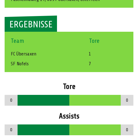
ERGEBNISSE
Team
Tore
FC Übersaxen
1
SF Nofels
7
Tore
0
0
Assists
0
0