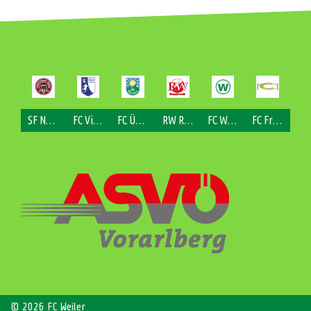
SF Nofels
FC Viktorsberg
FC Übersaxen
RW Rankweil
FC Weiler
FC Fraxern
© 2026 FC Weiler