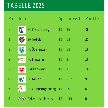
TABELLE 2025
Pos.
Team
Sp.
Torverh.
Punkte
1
FC Viktorsberg
10
36
30
2
SF Nofels
10
18
21
3
FC Übersaxen
10
19
18
4
FC Fraxern
10
9
18
5
RW Rankweil
10
9
18
6
FC Weiler
10
-17
9
7
USV Thüringerberg
10
-41
6
8
Bolzplatz Heroes
10
-33
0