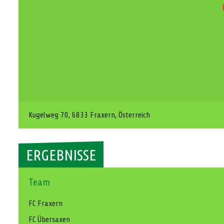
Kugelweg 70, 6833 Fraxern, Österreich
ERGEBNISSE
Team
FC Fraxern
FC Übersaxen