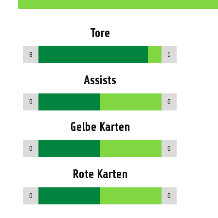
Tore
8
1
Assists
0
0
Gelbe Karten
0
0
Rote Karten
0
0