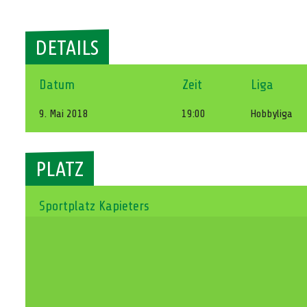
DETAILS
Datum
Zeit
Liga
9. Mai 2018
19:00
Hobbyliga
PLATZ
Sportplatz Kapieters