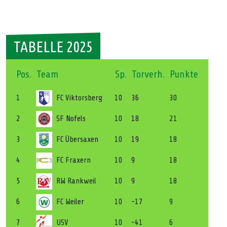
TABELLE 2025
Pos.
Team
Sp.
Torverh.
Punkte
1
FC Viktorsberg
10
36
30
2
SF Nofels
10
18
21
3
FC Übersaxen
10
19
18
4
FC Fraxern
10
9
18
5
RW Rankweil
10
9
18
6
FC Weiler
10
-17
9
7
USV
10
-41
6