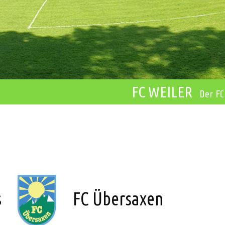
FC WEILER
Der FC
s
FC Übersaxen