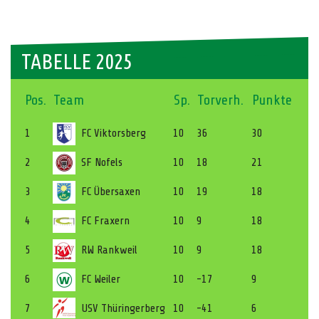
TABELLE 2025
Pos.
Team
Sp.
Torverh.
Punkte
1
FC Viktorsberg
10
36
30
2
SF Nofels
10
18
21
3
FC Übersaxen
10
19
18
4
FC Fraxern
10
9
18
5
RW Rankweil
10
9
18
6
FC Weiler
10
-17
9
7
USV Thüringerberg
10
-41
6