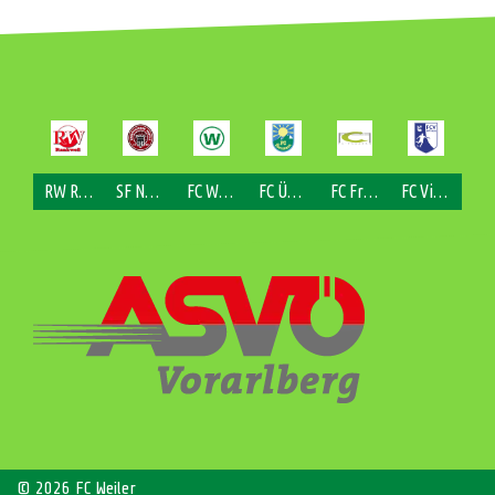
RW Rankweil
SF Nofels
FC Weiler
FC Übersaxen
FC Fraxern
FC Viktorsberg
© 2026 FC Weiler