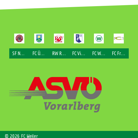
SF Nofels
FC Übersaxen
RW Rankweil
FC Viktorsberg
FC Weiler
FC Fraxern
© 2026 FC Weiler