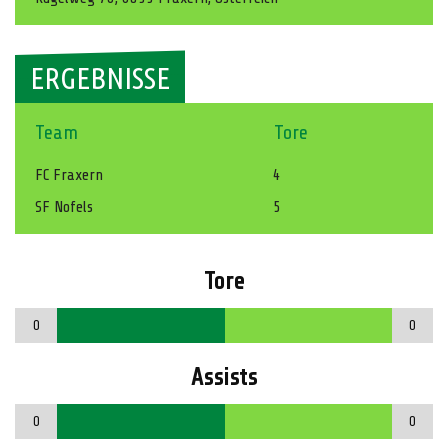
ERGEBNISSE
Team
Tore
FC Fraxern
4
SF Nofels
5
Tore
0
0
Assists
0
0