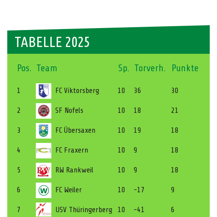
TABELLE 2025
Pos.
Team
Sp.
Torverh.
Punkte
1
FC Viktorsberg
10
36
30
2
SF Nofels
10
18
21
3
FC Übersaxen
10
19
18
4
FC Fraxern
10
9
18
5
RW Rankweil
10
9
18
6
FC Weiler
10
-17
9
7
USV Thüringerberg
10
-41
6