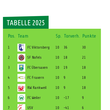
TABELLE 2025
Pos.
Team
Sp.
Torverh.
Punkte
1
FC Viktorsberg
10
36
30
2
SF Nofels
10
18
21
3
FC Übersaxen
10
19
18
4
FC Fraxern
10
9
18
5
RW Rankweil
10
9
18
6
FC Weiler
10
-17
9
7
USV
10
-41
6