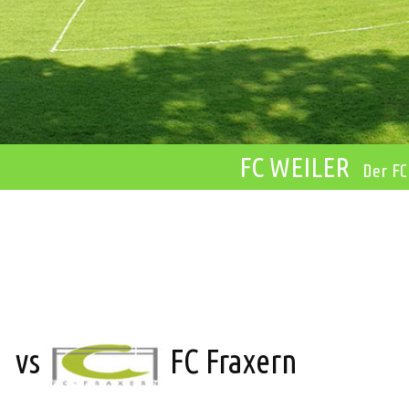
FC WEILER
Der FC
vs
FC Fraxern